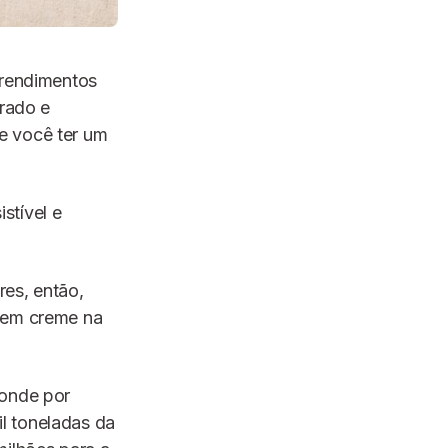
 rendimentos
urado e
e você ter um
stível e
res, então,
o em creme na
ponde por
l toneladas da