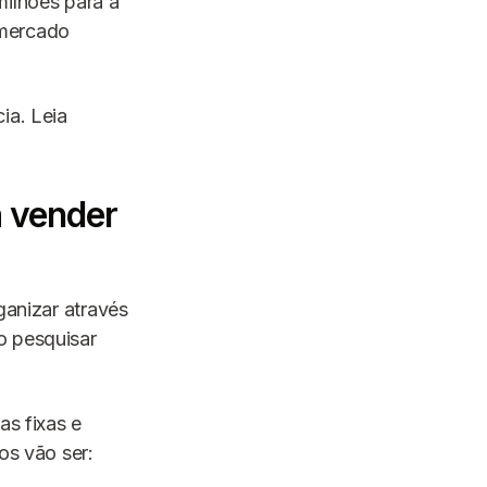
ilhões para a
 mercado
ia. Leia
a vender
ganizar através
o pesquisar
as fixas e
os vão ser: