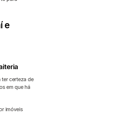
í e
iteria
 ter certeza de
ios em que há
or imóveis