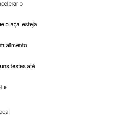
celerar o
e o açaí esteja
um alimento
uns testes até
l e
oca!