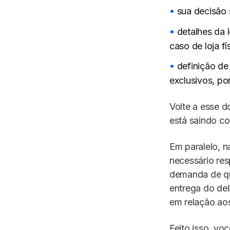
sua decisão 
detalhes da 
caso de loja fí
definição de
exclusivos, po
Volte a esse d
está saindo c
Em paralelo, n
necessário res
demanda de qu
entrega do del
em relação ao
Feito isso, vo