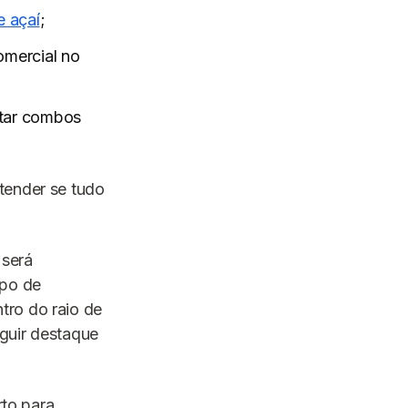
e açaí
;
omercial no
tar combos
tender se tudo
 será
ipo de
tro do raio de
guir destaque
rto para