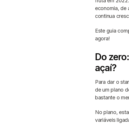
fruta em 2022
economia, de 
continua cresc
Este guia comp
agora!
Do zero:
açaí?
Para dar o sta
de um plano de
bastante o me
No plano, esta
variáveis liga