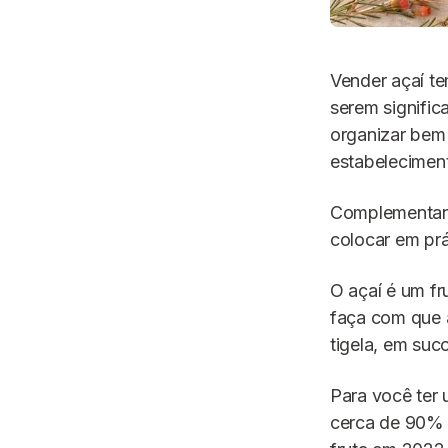
Vender açaí te
serem signific
organizar bem
estabeleciment
Complementando
colocar em prá
O açaí é um fr
faça com que 
tigela, em suc
Para você ter 
cerca de 90% 