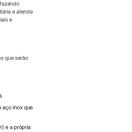
 fazendo
tária e atenda
ais e
os que serão
s
m aço inox que
) e a própria