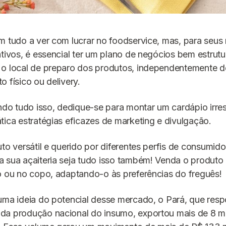
m tudo a ver com lucrar no foodservice, mas, para seus
ativos, é essencial ter um plano de negócios bem estrut
 o local de preparo dos produtos, independentemente d
o físico ou delivery.
 tudo isso, dedique-se para montar um cardápio irresi
tica estratégias eficazes de marketing e divulgação.
uto versátil e querido por diferentes perfis de consumido
a sua açaiteria seja tudo isso também! Venda o produt
o ou no copo, adaptando-o às preferências do freguês!
uma ideia do potencial desse mercado, o Pará, que res
da produção nacional do insumo, exportou mais de 8 mi