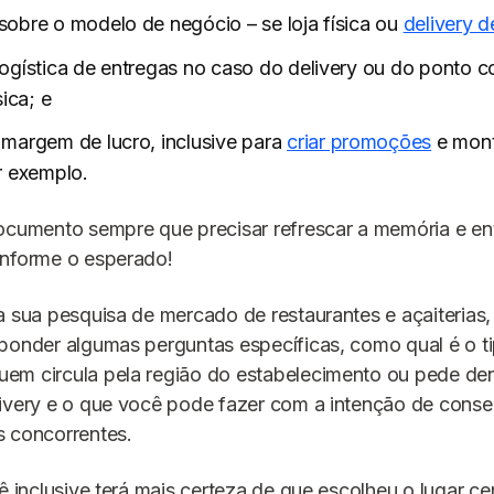
sobre o modelo de negócio – se loja física ou
delivery d
logística de entregas no caso do delivery ou do ponto c
sica; e
 margem de lucro, inclusive para
criar promoções
e mon
r exemplo.
ocumento sempre que precisar refrescar a memória e en
onforme o esperado!
a sua pesquisa de mercado de restaurantes e açaiterias,
ponder algumas perguntas específicas, como qual é o t
em circula pela região do estabelecimento ou pede den
ivery e o que você pode fazer com a intenção de conse
s concorrentes.
cê inclusive terá mais certeza de que escolheu o lugar ce