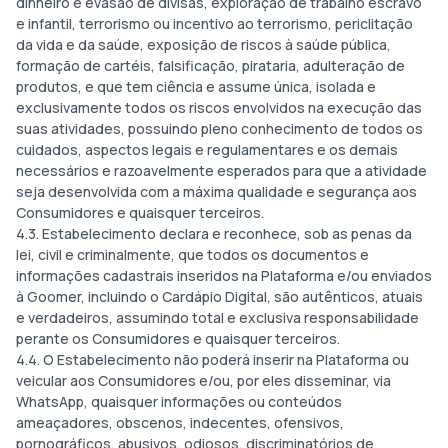
dinheiro e evasão de divisas, exploração de trabalho escravo
e infantil, terrorismo ou incentivo ao terrorismo, periclitação
da vida e da saúde, exposição de riscos à saúde pública,
formação de cartéis, falsificação, pirataria, adulteração de
produtos, e que tem ciência e assume única, isolada e
exclusivamente todos os riscos envolvidos na execução das
suas atividades, possuindo pleno conhecimento de todos os
cuidados, aspectos legais e regulamentares e os demais
necessários e razoavelmente esperados para que a atividade
seja desenvolvida com a máxima qualidade e segurança aos
Consumidores e quaisquer terceiros.
4.3. Estabelecimento declara e reconhece, sob as penas da
lei, civil e criminalmente, que todos os documentos e
informações cadastrais inseridos na Plataforma e/ou enviados
à Goomer, incluindo o Cardápio Digital, são autênticos, atuais
e verdadeiros, assumindo total e exclusiva responsabilidade
perante os Consumidores e quaisquer terceiros.
4.4. O Estabelecimento não poderá inserir na Plataforma ou
veicular aos Consumidores e/ou, por eles disseminar, via
WhatsApp, quaisquer informações ou conteúdos
ameaçadores, obscenos, indecentes, ofensivos,
pornográficos, abusivos, odiosos, discriminatórios de