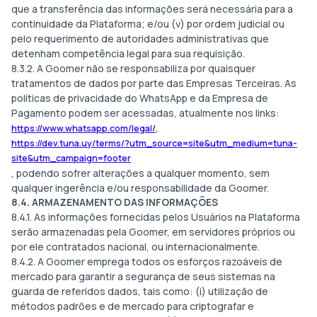
que a transferência das informações será necessária para a
continuidade da Plataforma; e/ou (v) por ordem judicial ou
pelo requerimento de autoridades administrativas que
detenham competência legal para sua requisição.
8.3.2. A Goomer não se responsabiliza por quaisquer
tratamentos de dados por parte das Empresas Terceiras. As
políticas de privacidade do WhatsApp e da Empresa de
Pagamento podem ser acessadas, atualmente nos links:
,
https://www.whatsapp.com/legal/
https://dev.tuna.uy/terms/?utm_source=site&utm_medium=tuna-
site&utm_campaign=footer
, podendo sofrer alterações a qualquer momento, sem
qualquer ingerência e/ou responsabilidade da Goomer.
8.4. ARMAZENAMENTO DAS INFORMAÇÕES
8.4.1. As informações fornecidas pelos Usuários na Plataforma
serão armazenadas pela Goomer, em servidores próprios ou
por ele contratados nacional, ou internacionalmente.
8.4.2. A Goomer emprega todos os esforços razoáveis de
mercado para garantir a segurança de seus sistemas na
guarda de referidos dados, tais como: (i) utilização de
métodos padrões e de mercado para criptografar e