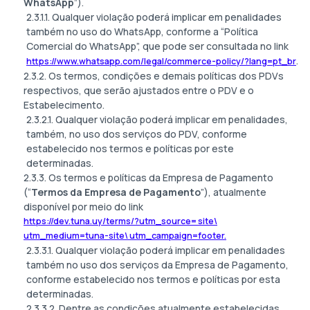
WhatsApp
”).
2.3.1.1. Qualquer violação poderá implicar em penalidades
também no uso do WhatsApp, conforme a “Política
Comercial do WhatsApp”, que pode ser consultada no link
.
https://www.whatsapp.com/legal/commerce-policy/?lang=pt_br
2.3.2. Os termos, condições e demais políticas dos PDVs
respectivos, que serão ajustados entre o PDV e o
Estabelecimento.
2.3.2.1. Qualquer violação poderá implicar em penalidades,
também, no uso dos serviços do PDV, conforme
estabelecido nos termos e políticas por este
determinadas.
2.3.3. Os termos e políticas da Empresa de Pagamento
(“
Termos da Empresa de Pagamento
”), atualmente
disponível por meio do link
https://dev.tuna.uy/terms/?utm_source= site\
utm_medium=tuna-site\ utm_campaign=footer.
2.3.3.1. Qualquer violação poderá implicar em penalidades
também no uso dos serviços da Empresa de Pagamento,
conforme estabelecido nos termos e políticas por esta
determinadas.
2.3.3.2. Dentre as condições atualmente estabelecidas