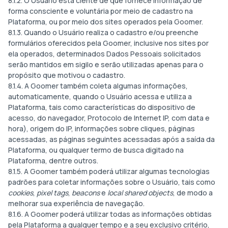
8.1.2. O Usuário está ciente de que fornece informação de
forma consciente e voluntária por meio de cadastro na
Plataforma, ou por meio dos sites operados pela Goomer.
8.1.3. Quando o Usuário realiza o cadastro e/ou preenche
formulários oferecidos pela Goomer, inclusive nos sites por
ela operados, determinados Dados Pessoais solicitados
serão mantidos em sigilo e serão utilizadas apenas para o
propósito que motivou o cadastro.
8.1.4. A Goomer também coleta algumas informações,
automaticamente, quando o Usuário acessa e utiliza a
Plataforma, tais como características do dispositivo de
acesso, do navegador, Protocolo de Internet IP, com data e
hora), origem do IP, informações sobre cliques, páginas
acessadas, as páginas seguintes acessadas após a saída da
Plataforma, ou qualquer termo de busca digitado na
Plataforma, dentre outros.
8.1.5. A Goomer também poderá utilizar algumas tecnologias
padrões para coletar informações sobre o Usuário, tais como
cookies
,
pixel tags
,
beacons
e
local shared objects
, de modo a
melhorar sua experiência de navegação.
8.1.6. A Goomer poderá utilizar todas as informações obtidas
pela Plataforma a qualquer tempo e a seu exclusivo critério,