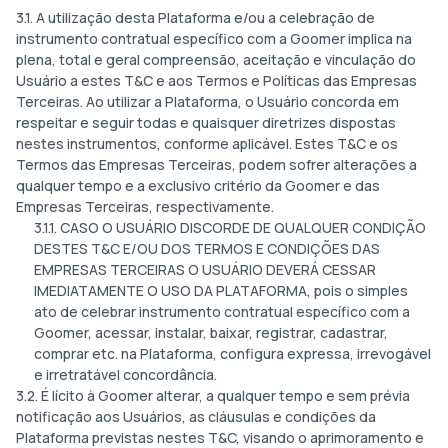
3.1. A utilização desta Plataforma e/ou a celebração de
instrumento contratual específico com a Goomer implica na
plena, total e geral compreensão, aceitação e vinculação do
Usuário a estes T&C e aos Termos e Políticas das Empresas
Terceiras. Ao utilizar a Plataforma, o Usuário concorda em
respeitar e seguir todas e quaisquer diretrizes dispostas
nestes instrumentos, conforme aplicável. Estes T&C e os
Termos das Empresas Terceiras, podem sofrer alterações a
qualquer tempo e a exclusivo critério da Goomer e das
Empresas Terceiras, respectivamente.
3.1.1. CASO O USUÁRIO DISCORDE DE QUALQUER CONDIÇÃO
DESTES T&C E/OU DOS TERMOS E CONDIÇÕES DAS
EMPRESAS TERCEIRAS O USUÁRIO DEVERÁ CESSAR
IMEDIATAMENTE O USO DA PLATAFORMA, pois o simples
ato de celebrar instrumento contratual específico com a
Goomer, acessar, instalar, baixar, registrar, cadastrar,
comprar etc. na Plataforma, configura expressa, irrevogável
e irretratável concordância.
3.2. É lícito à Goomer alterar, a qualquer tempo e sem prévia
notificação aos Usuários, as cláusulas e condições da
Plataforma previstas nestes T&C, visando o aprimoramento e