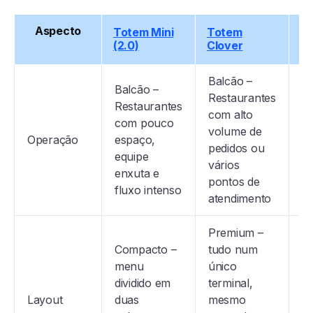
Aspecto
Totem Mini
Totem
To
(2.0)
Clover
Balcão –
Balcão –
Restaurantes
Restaurantes
com alto
B
com pouco
volume de
– 
Operação
espaço,
pedidos ou
q
equipe
vários
es
enxuta e
pontos de
fluxo intenso
atendimento
Premium –
Compacto –
tudo num
Te
menu
único
em
dividido em
terminal,
p
Layout
duas
mesmo
b