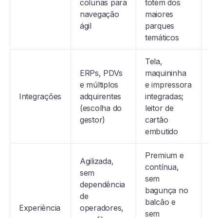
colunas para
totem dos
a
navegação
maiores
es
ágil
parques
temáticos
Tela,
ERPs, PDVs
maquininha
e múltiplos
e impressora
E
Integrações
adquirentes
integradas;
im
(escolha do
leitor de
d
gestor)
cartão
embutido
Premium e
Agilizada,
contínua,
sem
D
sem
dependência
p
bagunça no
de
u
balcão e
Experiência
operadores,
e
sem