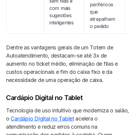
sem filas e
r
periféricos
com mais
pe
que
sugestões
in
atrapalham
inteligentes
o pedido
Dentre as vantagens gerais de um Totem de
Autoatendimento, destacam-se até 3x de
aumento no ticket médio, eliminação de filas e
custos operacionais e fim do caixa fixo e da
necessidade de uma operação de caixa.
Cardápio Digital no Tablet
Tecnologia de uso intuitivo que moderniza o salão,
o
Cardápio Digital no Tablet
acelera o
atendimento e reduz erros comuns na
comunicação dos pedidos à cozinha. Quem