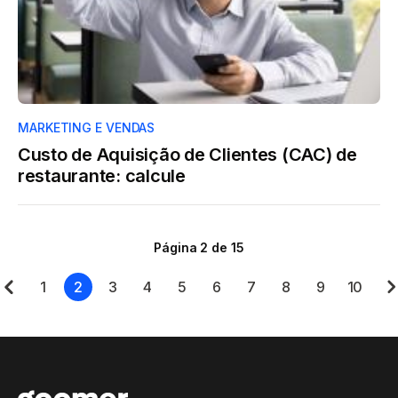
MARKETING E VENDAS
Custo de Aquisição de Clientes (CAC) de
restaurante: calcule
Página 2 de 15
1
2
3
4
5
6
7
8
9
10