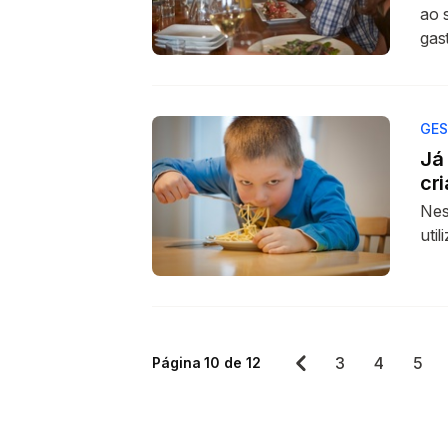
ao 
gas
GES
Já
cr
Nes
util
3
4
5
Página 10 de 12