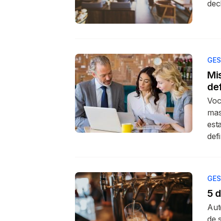
dec
GES
Mi
def
Voc
mas
est
defi
GES
5 
Aut
de 