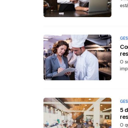
est
GES
Co
re
O s
imp
GES
5 
re
O q