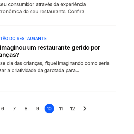
seu consumidor através da experiência
tronômica do seu restaurante. Confira.
TÃO DO RESTAURANTE
 imaginou um restaurante gerido por
ianças?
se dia das crianças, fiquei imaginando como seria
izar a criatividade da garotada para...
6
7
8
9
10
11
12