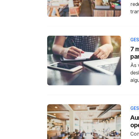
red
tra
GES
7 
pa
Às 
des
alg
GES
Au
op
Com