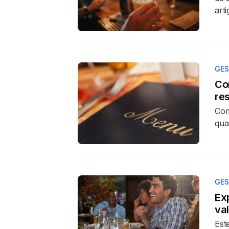
arti
GES
Co
re
Com
qua
GES
Ex
va
Est