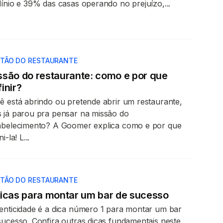
línio e 39% das casas operando no prejuízo,...
TÃO DO RESTAURANTE
ssão do restaurante: como e por que
inir?
ê está abrindo ou pretende abrir um restaurante,
 já parou pra pensar na missão do
abelecimento? A Goomer explica como e por que
ni-la! L...
TÃO DO RESTAURANTE
dicas para montar um bar de sucesso
enticidade é a dica número 1 para montar um bar
sucesso. Confira outras dicas fundamentais neste