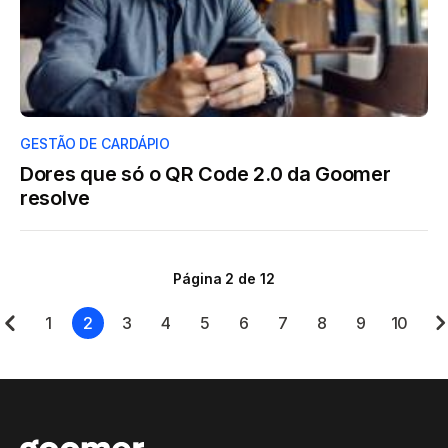
GESTÃO DE CARDÁPIO
Dores que só o QR Code 2.0 da Goomer
resolve
Página 2 de 12
1
2
3
4
5
6
7
8
9
10