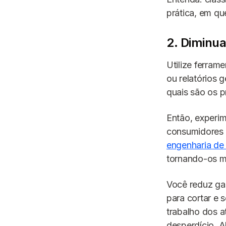
prática, em qu
2. Diminu
Utilize ferram
ou relatórios 
quais são os 
Então, experi
consumidores d
engenharia de
tornando-os ma
Você reduz ga
para cortar e 
trabalho dos a
desperdício. A