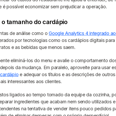
e é possível economizar sem prejudicar a operação.
a o tamanho do cardápio
entas de análise como o
Google Analytics 4 integrado ao
gerados por tecnologias como os cardápios digitais para
pratos e as bebidas que menos saem.
mente eliminá-los do menu e avalie o comportamento do
epois da mudança. Em paralelo, aproveite para usar es
 cardápio
e adequar os títulos e as descrições de outros 
is interessantes aos clientes.
stos ligados ao tempo tomado da equipe da cozinha, p
separar ingredientes que acabam nem sendo utilizados 
tendentes na tentativa de vender itens pouco pedidos pa
lém de eliminar despesas com o próprio desperdício!