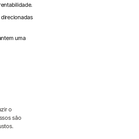
rentabilidade.
direcionadas
rantem uma
zir o
essos são
ustos.