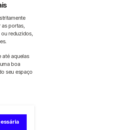
ais
stritamente
 as portas,
 ou reduzidos,
es.
 até aquelas
e uma boa
 do seu espaço
essária