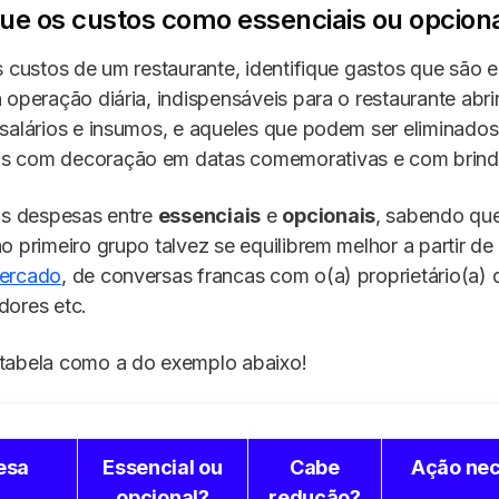
ique os custos como essenciais ou opcion
s custos de um restaurante, identifique gastos que são e
 operação diária, indispensáveis para o restaurante abrir
salários e insumos, e aqueles que podem ser eliminados
 com decoração em datas comemorativas e com brind
as despesas entre
essenciais
e
opcionais
, sabendo que
o primeiro grupo talvez se equilibrem melhor a partir d
mercado
, de conversas francas com o(a) proprietário(a)
dores etc.
tabela como a do exemplo abaixo!
esa
Essencial ou
Cabe
Ação nec
opcional?
redução?