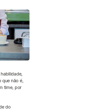
habilidade,
o que não é,
m time, por
ade do