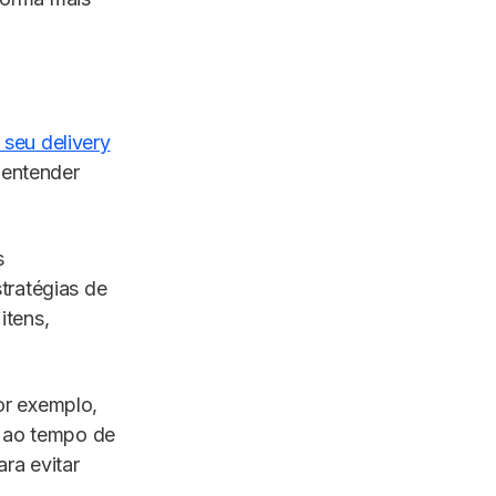
 seu delivery
 entender
s
tratégias de
itens,
or exemplo,
e ao tempo de
ra evitar