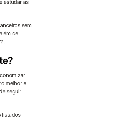
e estudar as
nanceiros sem
 além de
ra.
te?
economizar
ro melhor e
de seguir
 listados