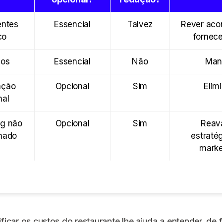
entes
Essencial
Talvez
Rever aco
co
fornec
ios
Essencial
Não
Man
ação
Opcional
Sim
Elim
nal
ng não
Opcional
Sim
Reava
onado
estraté
marke
ificar os custos do restaurante lhe ajuda a entender, de