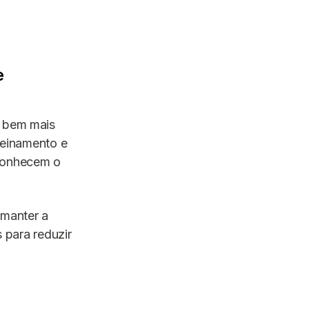
e
i bem mais
treinamento e
sconhecem o
 manter a
s para reduzir