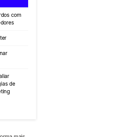
rdos com
edores
ter
inar
liar
gias de
ting
 forma mais