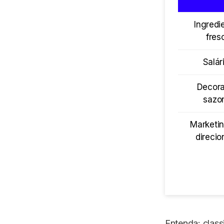
Ingredi
fres
Salár
Decor
sazo
Marketi
direci
Entenda: class