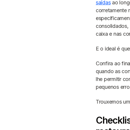
saídas
ao long
corretamente 
especificament
consolidados,
caixa e nas co
E o ideal é qu
Confira ao fin
quando as cont
lhe permitir co
pequenos erro
Trouxemos um 
Checkli