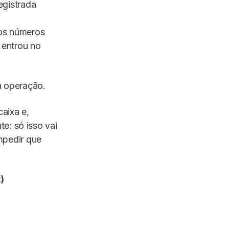
egistrada
dos números
 entrou no
da operação.
caixa e,
e: só isso vai
impedir que
:)