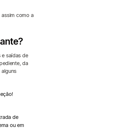
l, assim como a
rante?
 e saídas de
xpediente, da
 alguns
ceção!
trada de
stema ou em