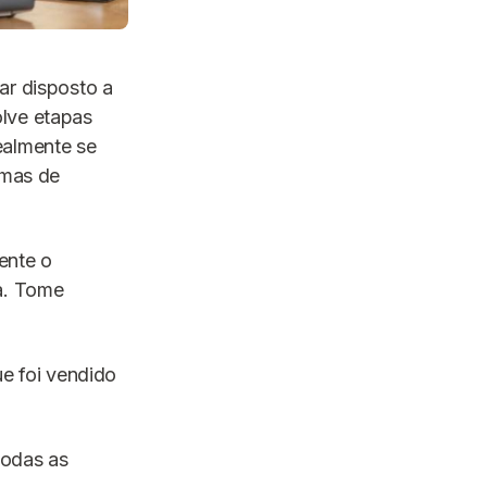
ar disposto a
olve etapas
ealmente se
rmas de
ente o
ra. Tome
ue foi vendido
odas as