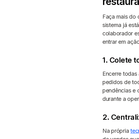
restaur
Faça mais do q
sistema já est
colaborador es
entrar em ação
1. Colete 
Encerre todas
pedidos de tod
pendências e c
durante a oper
2. Central
Na própria
tec