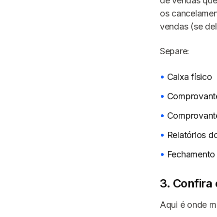
de vendas que
os cancelamen
vendas (se del
Separe:
Caixa físico
Comprovante
Comprovante
Relatórios do
Fechamento 
3. Confir
Aqui é onde mu