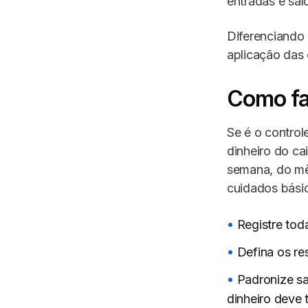
entradas e saí
Diferenciando o
aplicação das 
Como faz
Se é o control
dinheiro do ca
semana, do mês
cuidados bási
Registre to
Defina os re
Padronize sa
dinheiro deve 