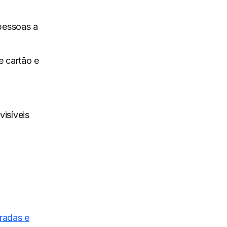
pessoas a
e cartão e
isíveis
radas e