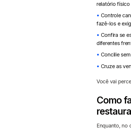
relatório físico
Controle ca
fazê-los e exig
Confira se e
diferentes fren
Concilie sem
Cruze as ven
Você vai perce
Como fa
restaur
Enquanto, no c