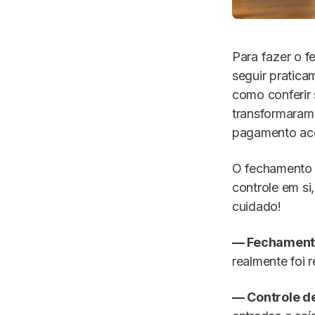
Para fazer o f
seguir pratic
como conferir 
transformaram 
pagamento ace
O fechamento é
controle em si
cuidado!
—
Fechament
realmente foi 
— Controle d