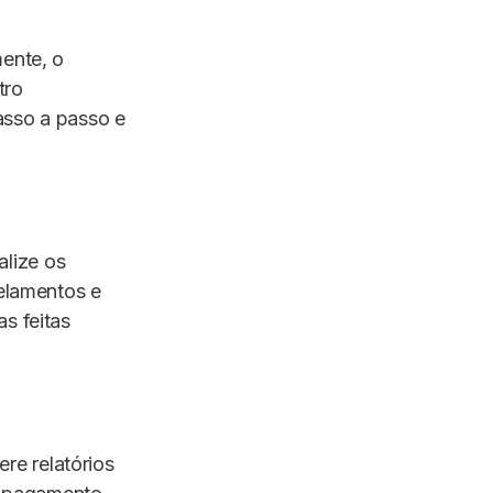
mente, o
tro
asso a passo e
alize os
celamentos e
s feitas
gere relatórios