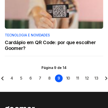
TECNOLOGIA E NOVIDADES
Cardápio em QR Code: por que escolher
Goomer?
Página 9 de 14
4
5
6
7
8
9
10
11
12
13