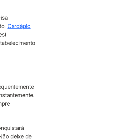
isa
to.
Cardápio
es)
stabelecimento
sequentemente
onstantemente.
mpre
onquistará
 Não deixe de