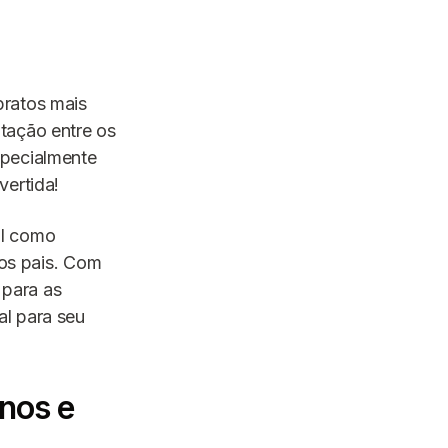
pratos mais
tação entre os
specialmente
vertida!
ral como
aos pais. Com
 para as
al para seu
nos e