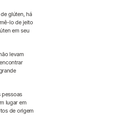
e glúten, há
ê-lo de jeito
lúten em seu
 não levam
 encontrar
 grande
is pessoas
um lugar em
tos de origem