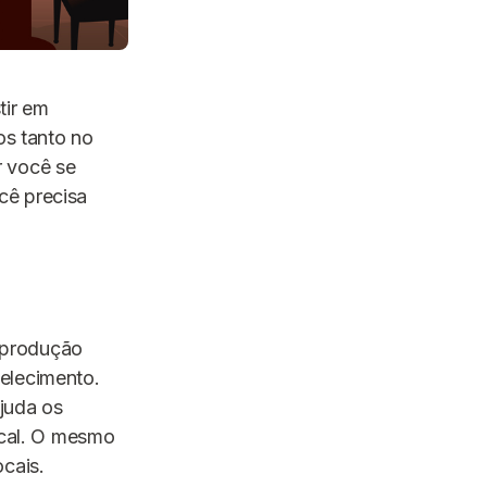
tir em
os tanto no
r você se
cê precisa
 produção
elecimento.
juda os
ocal. O mesmo
cais.