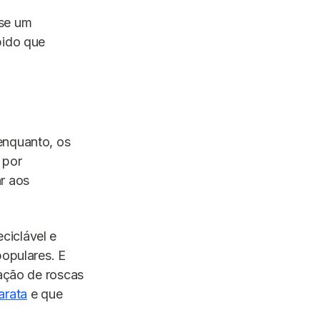
-se um
pido que
enquanto, os
 por
r aos
ciclável e
populares. E
zação de roscas
arata
e que