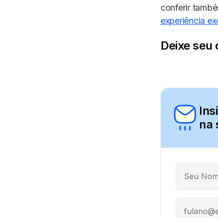
conferir tamb
experiência ex
Deixe seu 
Ins
na 
Name
E-mail