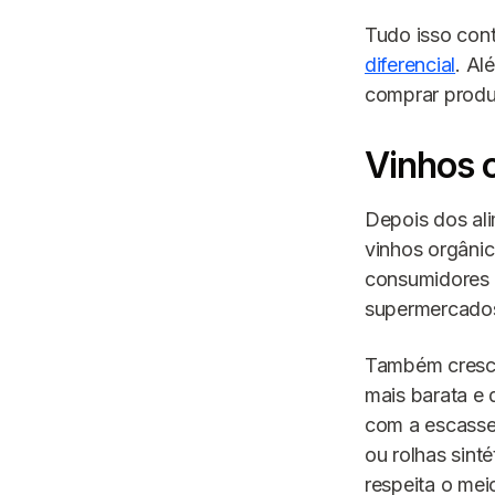
Tudo isso con
diferencial
. Al
comprar produt
Vinhos o
Depois dos ali
vinhos orgânic
consumidores 
supermercados 
Também cresce
mais barata e 
com a escassez
ou rolhas sint
respeita o mei