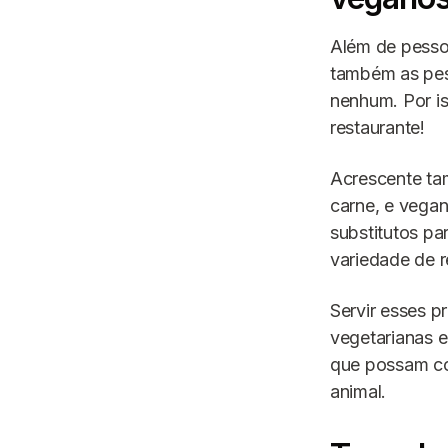
Além de pesso
também as pes
nenhum. Por is
restaurante!
Acrescente ta
carne, e vegan
substitutos pa
variedade de r
Servir esses p
vegetarianas e
que possam co
animal.