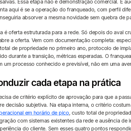
salvas. Essa etapa não é demonstração comercial. É aud
nta aqui é se a operação do franqueado, com perfil dife
conseguiria absorver a mesma novidade sem quebra de p
pa é oferta estruturada para a rede. Só depois do aval c
abre a oferta. Vem com documentação completa: espec
 total de propriedade no primeiro ano, protocolo de imp
ido durante a transição, métricas esperadas. O franqu
em um processo conhecido e previsível, não em uma aven
nduzir cada etapa na prática
cisa de critério explícito de aprovação para que a pas
re decisão subjetiva. Na etapa interna, o critério costu
peracional em horário de pico
, custo total de proprieda
egração com sistemas existentes da rede e ausência de 
periência do cliente. Sem esses quatro pontos respondi