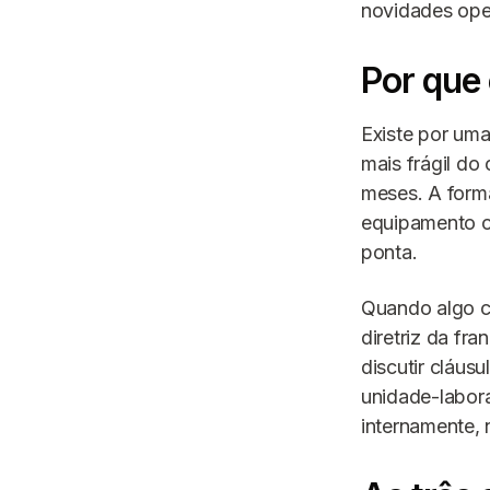
novidades oper
Por que 
Existe por uma
mais frágil do
meses. A form
equipamento o
ponta.
Quando algo c
diretriz da fr
discutir cláus
unidade-labora
internamente, 