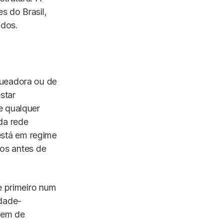
s do Brasil,
ados.
queadora ou de
star
e qualquer
da rede
stá em regime
vos antes de
e primeiro num
idade-
agem de