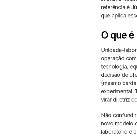
referência é J
que aplica es
O que é
Unidade-labor
operação comp
tecnologia, eq
decisão de ofe
(mesmo cardáp
experimental. 
virar diretriz c
Não confundir 
novo modelo de
laboratório é 