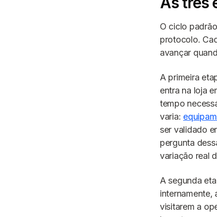
As três 
O ciclo padrão
protocolo. Cad
avançar quando
A primeira eta
entra na loja 
tempo necessár
varia:
equipam
ser validado e
pergunta dess
variação real
A segunda eta
internamente,
visitarem a o