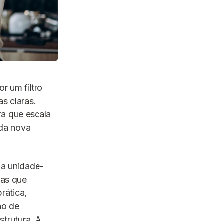
r um filtro
s claras.
ra que escala
ada nova
ma unidade-
pas que
rática,
no de
trutura. A