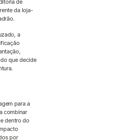
itoria de
rente da loja-
adrão.
ruzado, a
ificação
lantação,
eado que decide
tura.
sagem para a
ma combinar
de dentro do
impacto
dos por