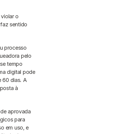
violar o
 faz sentido
 ou processo
queadora pelo
Esse tempo
ma digital pode
 60 dias. A
xposta à
 de aprovada
gicos para
so em uso, e