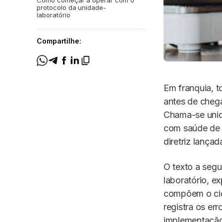
Como começar a operar com o
protocolo da unidade-
laboratório
Compartilhe:
Em franquia, t
antes de chega
Chama-se unida
com saúde de 
diretriz lançad
O texto a segu
laboratório, e
compõem o cic
registra os er
implementação