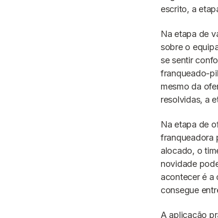
escrito, a etap
Na etapa de va
sobre o equip
se sentir conf
franqueado-pil
mesmo da ofert
resolvidas, a 
Na etapa de of
franqueadora p
alocado, o ti
novidade pode
acontecer é a
consegue entr
A aplicação p