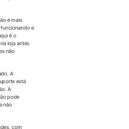
Não é mais
 funcionando e
aqui é o
ia loja antes
ões não
ado. A
uporte está
ão. A
não pode
a não
ades, com