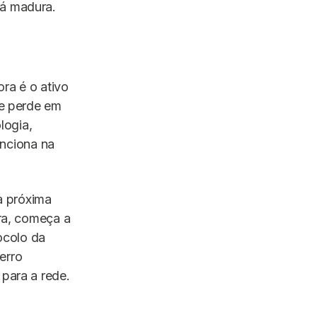
já madura.
ra é o ativo
se perde em
logia,
nciona na
a próxima
ira, começa a
tocolo da
erro
 para a rede.