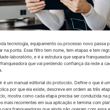
oda tecnologia, equipamento ou processo novo passa po
r na ponta. Esse filtro tem nome, tem etapas e tem regra
de-laboratório, e é a estrutura que separa franqueado
franqueadora que vai perdendo confiança da rede a c
a.
ir é um manual editorial do protocolo. Define o que é u
xplica por que ela existe, descreve em ordem as três eta
lo, mostra como cada etapa precisa ser conduzida na p
ros mais recorrentes em sua aplicação e termina com pla
 para franqueadoras que ainda não operam com essa es