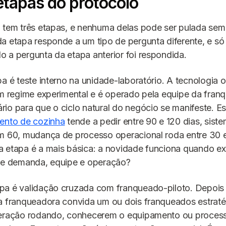
etapas do protocolo
 tem três etapas, e nenhuma delas pode ser pulada sem 
a etapa responde a um tipo de pergunta diferente, e só
 a pergunta da etapa anterior foi respondida.
pa é teste interno na unidade-laboratório. A tecnologia
em regime experimental e é operado pela equipe da fran
io para que o ciclo natural do negócio se manifeste. 
ento de cozinha
tende a pedir entre 90 e 120 dias, siste
m 60, mudança de processo operacional roda entre 30 e
a etapa é a mais básica: a novidade funciona quando e
 de demanda, equipe e operação?
pa é validação cruzada com franqueado-piloto. Depois
 a franqueadora convida um ou dois franqueados estraté
peração rodando, conhecerem o equipamento ou proces