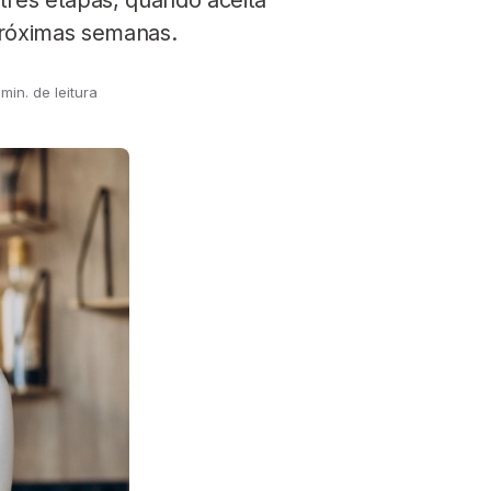
 três etapas, quando aceita
róximas semanas.
 min. de leitura