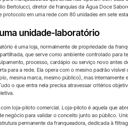
úlio Bertolucci, diretor de franquias da Água Doce Sabore
se protocolo em uma rede com 80 unidades em sete est
 uma unidade-laboratório
atório é uma loja, normalmente de propriedade da fran
artilhada, que serve como ambiente controlado para te
uipamento, processo, cardápio ou serviço novo antes d
rta para a rede. Ela opera com o mesmo padrão visível 
io, mesma marca, mesmo público), mas internamente e
Tudo o que entra nela precisa atravessar critérios objeti
oletiva.
com loja-piloto comercial. Loja-piloto é aquela que abr
 negócio para validar o conceito junto ao público. Un
estrutura permanente da franqueadora, dedicada à filtr