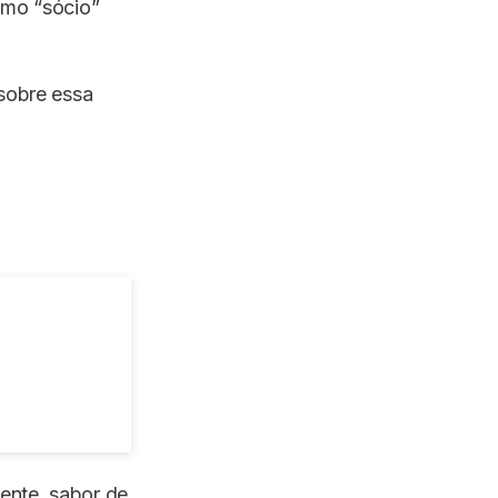
omo “sócio”
 sobre essa
mente, sabor de