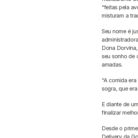
“feitas pela a
misturam a tra
Seu nome é ju
administradora
Dona Dorvina, 
seu sonho de 
amadas.
“A comida era
sogra, que era 
E diante de um
finalizar melh
Desde o primei
Delivery da Go