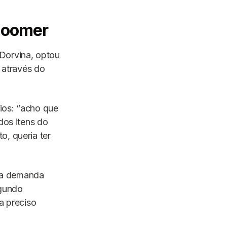
 Goomer
Dorvina, optou
s através do
ios: “acho que
dos itens do
o, queria ter
e a demanda
egundo
a preciso