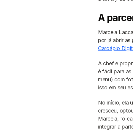
A parce
Marcela Lacca
por já abrir a
Cardápio Digit
A chef e propr
é fácil para a
menu) com foto
isso em seu e
No início, ela
cresceu, optou
Marcela, “o ca
integrar a part