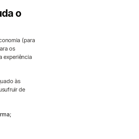
uda o
economia (para
para os
a experiência
quado às
sufruir de
orma;