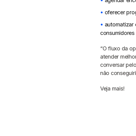
agendar en
oferecer pro
automatizar 
consumidores
“O fluxo da o
atender melhor
conversar pel
não conseguiri
Veja mais!