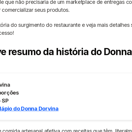
 de que não precisaria de um marketplace de entregas c
 comercializar seus produtos.
ória do surgimento do restaurante e veja mais detalhes
cesso!
e resumo da história do Donna
vina
porções
- SP
dápio do Donna Dorvina
 comida artesanal afetiva com receitas que têm, literal