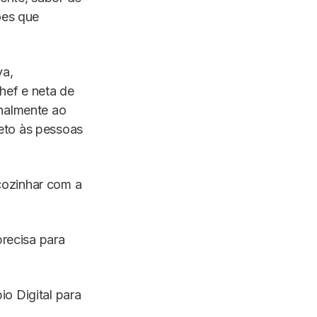
ões que
va,
hef e neta de
onalmente ao
eto às pessoas
cozinhar com a
precisa para
o Digital para