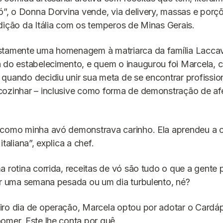
vó”, o Donna Dorvina vende, via delivery, massas e porç
dição da Itália com os temperos de Minas Gerais.
stamente uma homenagem à matriarca da família Lacca
 do estabelecimento, e quem o inaugurou foi Marcela, c
quando decidiu unir sua meta de se encontrar profissi
cozinhar – inclusive como forma de demonstração de af
 como minha avó demonstrava carinho. Ela aprendeu a 
italiana”, explica a chef.
a rotina corrida, receitas de vó são tudo o que a gente 
or uma semana pesada ou um dia turbulento, né?
ro dia de operação, Marcela optou por adotar o Cardápi
omer. Este lhe conta por quê.