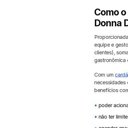
Como o 
Donna D
Proporcionadas
equipe e gesto
clientes), som
gastronômica 
Com um
cardá
necessidades d
benefícios co
poder aciona
não ter limit