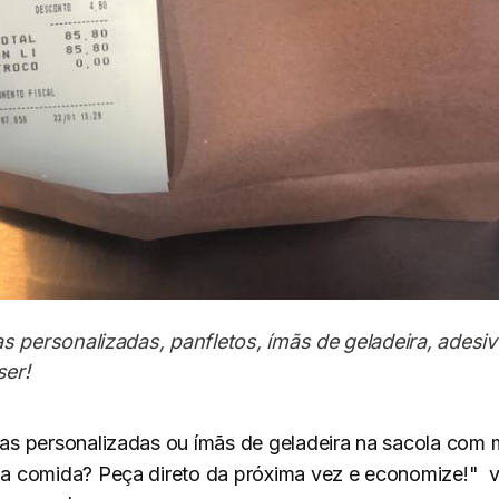
has personalizadas, panfletos, ímãs de geladeira, adesi
ser!
has personalizadas ou ímãs de geladeira na sacola co
da comida? Peça direto da próxima vez e economize!" v