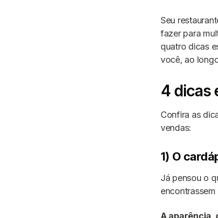
Seu restauran
fazer para mul
quatro dicas e
você, ao long
4 dicas
Confira as dic
vendas:
1) O cardá
Já pensou o qu
encontrassem 
A aparência,