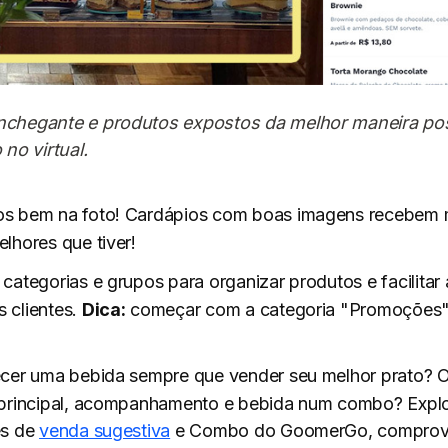
chegante e produtos expostos da melhor maneira poss
 no virtual.
os bem na foto! Cardápios com boas imagens recebem 
lhores que tiver!
 categorias e grupos para organizar produtos e facilitar
 clientes.
Dica:
começar com a categoria "Promoções"
ecer uma bebida sempre que vender seu melhor prato? 
 principal, acompanhamento e bebida num combo? Explo
es de
venda sugestiva
e Combo do GoomerGo, compro