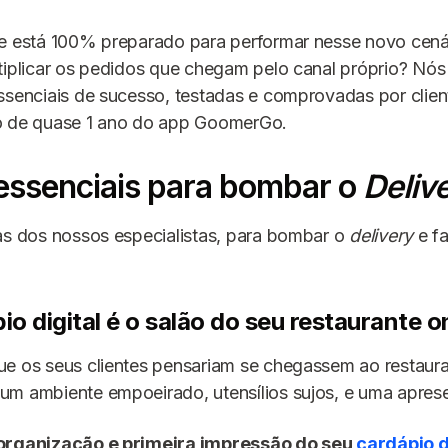
te está 100% preparado para performar nesse novo cen
tiplicar os pedidos que chegam pelo canal próprio? Nó
ssenciais de sucesso, testadas e comprovadas por client
o de quase 1 ano do app GoomerGo.
 essenciais para bombar o
Deliv
as dos nossos especialistas, para bombar o
delivery
e fa
pio digital é o salão do seu restaurante o
e os seus clientes pensariam se chegassem ao restauran
um ambiente empoeirado, utensílios sujos, e uma apres
 organização e primeira impressão do seu
cardápio d