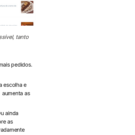
ível, tanto
mais pedidos.
 a escolha e
 aumenta as
Ou ainda
re as
vadamente