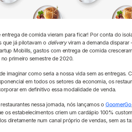
 entrega de comida vieram para ficar! Por conta do isol
s que já pilotavam o
delivery
viram a demanda disparar 
tartup Mobills, gastos com entrega de comida crescera
no primeiro semestre de 2020.
il de imaginar como seria a nossa vida sem as entregas.
xponencial em todos os setores da economia, os restau
orporar em definitivo essa modalidade de venda.
 restaurantes nessa jornada, nós lançamos o
GoomerGo
ue os estabelecimentos criem um cardápio 100% custo
os diretamente num canal próprio de vendas, sem as t