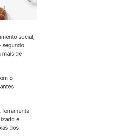
amento social,
- segundo
m mais de
 Com o
rantes
, ferramenta
mizado e
axas dos