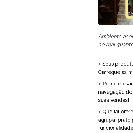
Ambiente acon
no real quanto
Seus produt
Carregue as me
Procure usar
navegação dos
suas vendas!
Que tal ofer
agrupar prato
funcionalidad