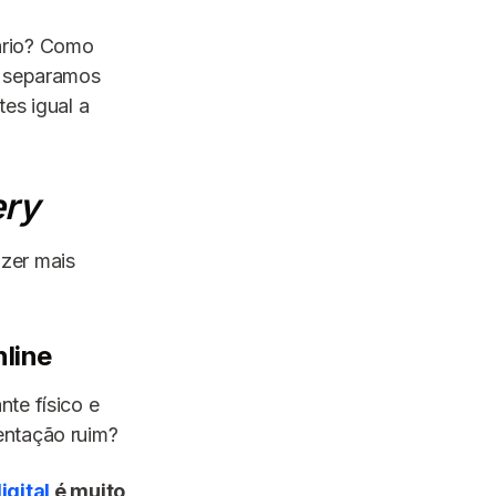
ário? Como
s separamos
es igual a
ery
zer mais
nline
te físico e
entação ruim?
igital
é muito