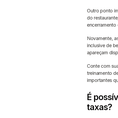
Outro ponto i
do restaurante,
encerramento 
Novamente, as
inclusive de b
apareçam disp
Conte com sua 
treinamento d
importantes q
É possív
taxas?