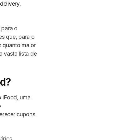
elivery,
 para o
s que, para o
: quanto maior
 vasta lista de
od?
o iFood, uma
o
ferecer cupons
ários.