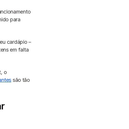
funcionamento
inido para
eu cardápio –
tens em falta
, o
antes
são tão
ar