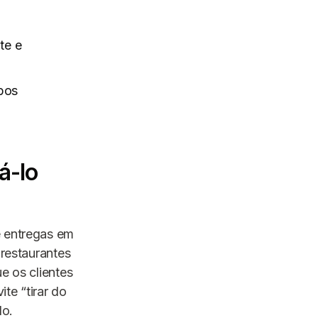
te e
mbos
á-lo
e entregas em
 restaurantes
e os clientes
te “tirar do
lo.