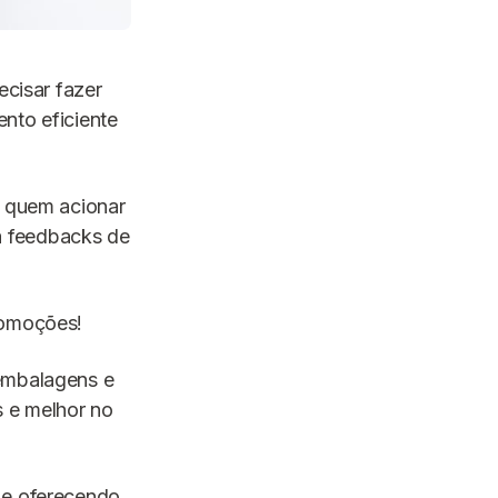
ecisar fazer
nto eficiente
a quem acionar
a feedbacks de
promoções!
 embalagens e
s e melhor no
 e oferecendo