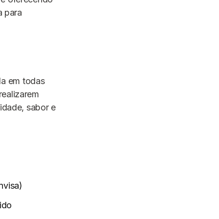
a para
da em todas
realizarem
lidade, sabor e
nvisa)
ido