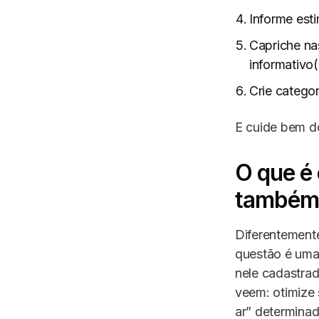
Informe esti
Capriche na
informativo(
Crie catego
E cuide bem d
O que é 
també
Diferentemente
questão é uma 
nele cadastrad
veem: otimize 
ar” determina