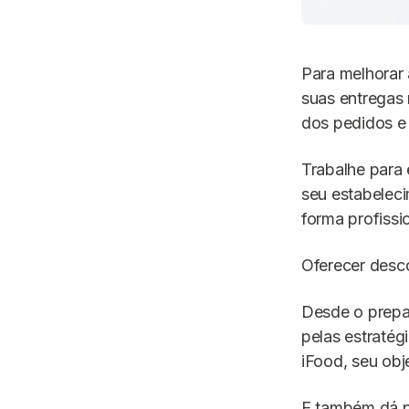
Para melhorar 
suas entregas 
dos pedidos e
Trabalhe para 
seu estabelec
forma profissio
Oferecer desc
Desde o prepa
pelas estratég
iFood, seu obje
E também dá pa