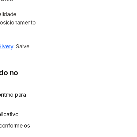
alidade
posicionamento
livery
. Salve
ado no
ritmo para
licativo
 conforme os