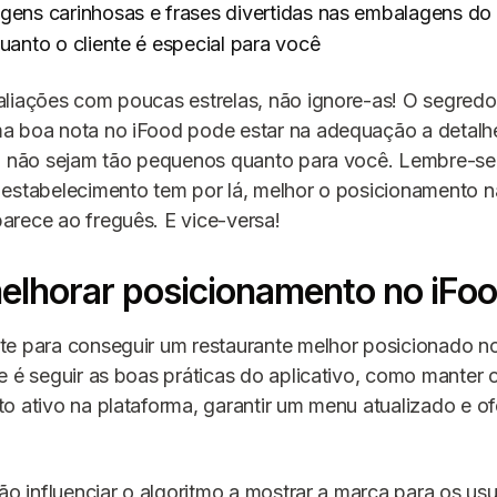
ens carinhosas e frases divertidas nas embalagens do d
anto o cliente é especial para você
liações com poucas estrelas, não ignore-as! O segredo
a boa nota no iFood pode estar na adequação a detalhe
ez não sejam tão pequenos quanto para você. Lembre-se
estabelecimento tem por lá, melhor o posicionamento na
rece ao freguês. E vice-versa!
lhorar posicionamento no iFo
te para conseguir um restaurante melhor posicionado n
e é seguir as boas práticas do aplicativo, como manter 
o ativo na plataforma, garantir um menu atualizado e o
vão influenciar o algoritmo a mostrar a marca para os usu