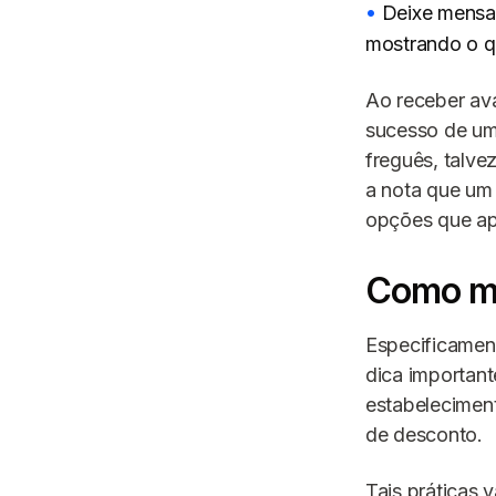
Deixe mensag
mostrando o qu
Ao receber ava
sucesso de um
freguês, talv
a nota que um 
opções que apa
Como me
Especificamen
dica important
estabeleciment
de desconto.
Tais práticas 