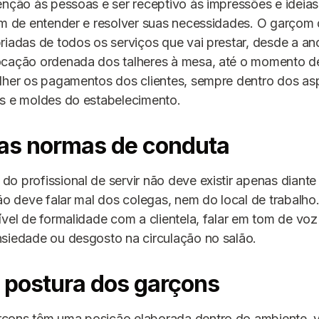
enção às pessoas e ser receptivo às impressões e ideia
im de entender e resolver suas necessidades. O garçom
riadas de todos os serviços que vai prestar, desde a a
ocação ordenada dos talheres à mesa, até o momento de
olher os pagamentos dos clientes, sempre dentro dos as
is e moldes do estabelecimento.
oas normas de conduta
o profissional de servir não deve existir apenas diante 
não deve falar mal dos colegas, nem do local de trabalho
ível de formalidade com a clientela, falar em tom de vo
siedade ou desgosto na circulação no salão.
a postura dos garçons
çons têm uma posição elaborada dentro do ambiente, 