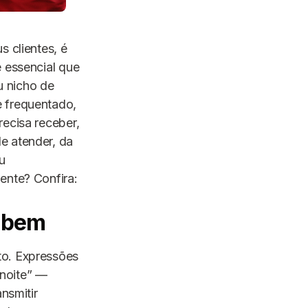
s clientes, é
é essencial que
u nicho de
e frequentado,
recisa receber,
e atender, da
u
ente? Confira:
r bem
to. Expressões
 noite” —
nsmitir