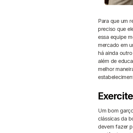
Para que um re
preciso que el
essa equipe m
mercado em um
há ainda outro
além de educaç
melhor maneira
estabeleciment
Exercite
Um bom garçom
clássicas da 
devem fazer pa