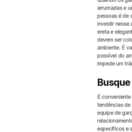
arrumadas e u
pessoas é de q
investir ness
ereta e elegan
devem ser col
ambiente. É va
possível do am
impede um trân
Busque 
É conveniente 
tendências de
equipe de gar
relacionamento
específicos e 