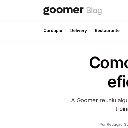
Cardápio
Delivery
Restaurante
Como
ef
A Goomer reuniu algu
trei
Por Redação G