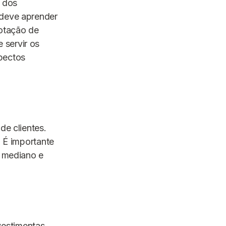
s dos
 deve aprender
notação de
 servir os
pectos
de clientes.
. É importante
z mediano e
vestimentas