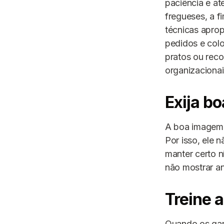
paciência e at
fregueses, a f
técnicas aprop
pedidos e col
pratos ou rec
organizaciona
Exija b
A boa imagem d
Por isso, ele 
manter certo n
não mostrar an
Treine 
Quando os gar