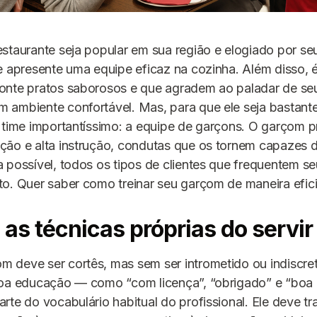
staurante seja popular em sua região e elogiado por seu
e apresente uma equipe eficaz na cozinha. Além disso, 
onte pratos saborosos e que agradem ao paladar de se
 ambiente confortável. Mas, para que ele seja bastant
 time importantíssimo: a equipe de garçons. O garçom p
ão e alta instrução, condutas que os tornem capazes d
 possível, todos os tipos de clientes que frequentem se
o. Quer saber como treinar seu garçom de maneira efici
 as técnicas próprias do servi
 deve ser cortês, mas sem ser intrometido ou indiscre
boa educação — como “com licença”, “obrigado” e “boa
rte do vocabulário habitual do profissional. Ele deve tra