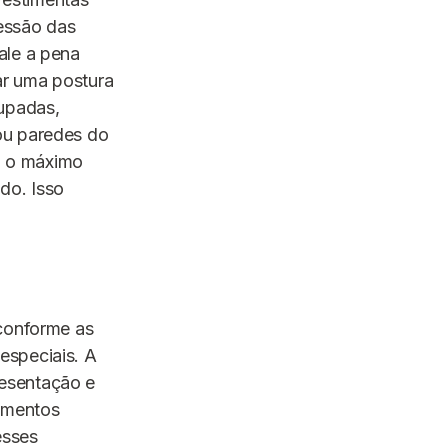
essão das
ale a pena
ar uma postura
cupadas,
ou paredes do
ja o máximo
do. Isso
 conforme as
especiais. A
esentação e
namentos
esses