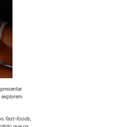
apresentar
s explorem
os
fast-foods
,
mitido que os