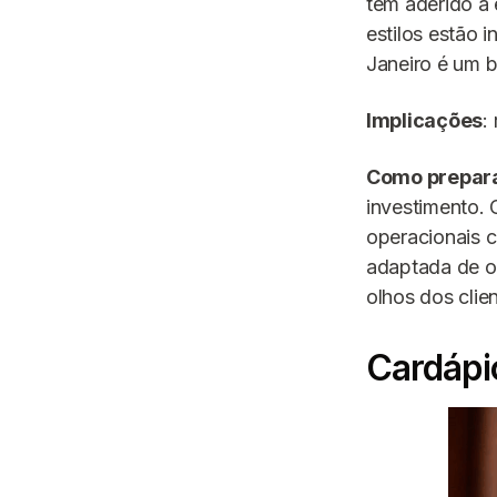
têm aderido a 
estilos estão 
Janeiro é um 
Implicações
:
Como prepara
investimento. 
operacionais 
adaptada de o
olhos dos clien
Cardápi