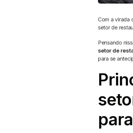
Com a virada d
setor de resta
Pensando nis
setor de rest
para se anteci
Prin
seto
par