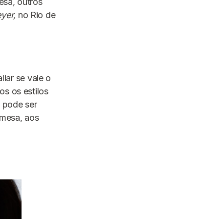
esa, outros
eyer,
no Rio de
liar se vale o
os os estilos
 pode ser
 mesa, aos