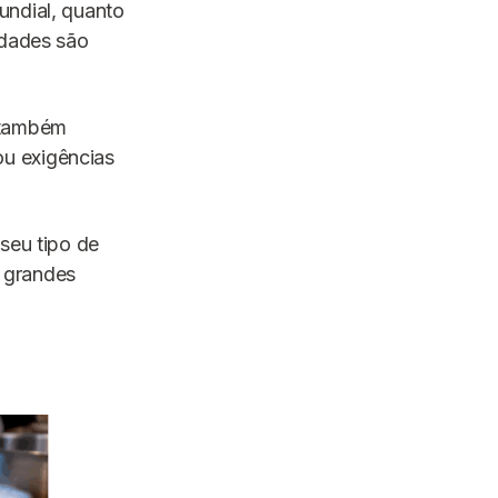
undial, quanto
idades são
s também
u exigências
seu tipo de
 grandes