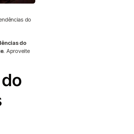
tendências do
dências do
te
. Aproveite
 do
s