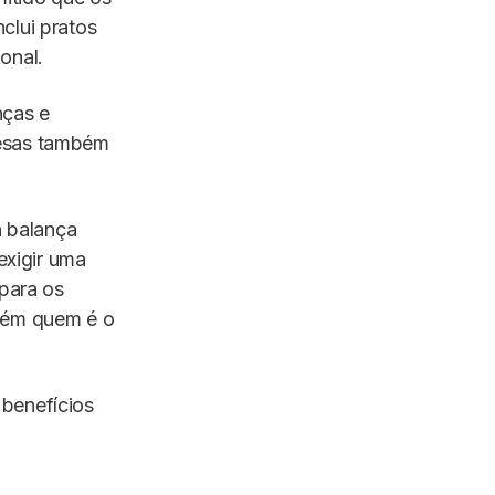
clui pratos
onal.
nças e
mesas também
a balança
exigir uma
 para os
mbém quem é o
 benefícios