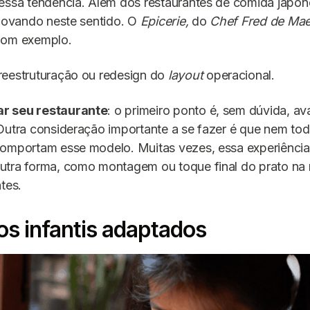
essa tendência. Além dos restaurantes de comida japon
inovando neste sentido. O
Epicerie,
do
Chef Fred de Ma
bom exemplo.
 reestruturação ou redesign do
layout
operacional.
r seu restaurante
: o primeiro ponto é, sem dúvida, ava
Outra consideração importante a se fazer é que nem tod
comportam esse modelo. Muitas vezes, essa experiência
utra forma, como montagem ou toque final do prato na
tes.
os infantis adaptados