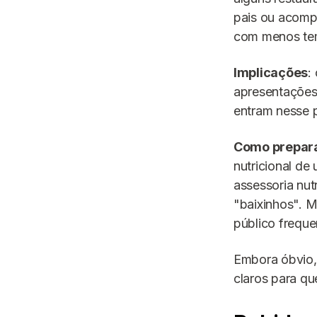
pais ou acompa
com menos temp
Implicações
:
apresentações
entram nesse 
Como prepara
nutricional de
assessoria nut
"baixinhos". 
público freque
Embora óbvio,
claros para q