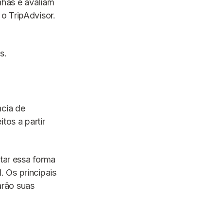
nhas e avaliam
o TripAdvisor.
s.
cia de
os a partir
itar essa forma
 Os principais
arão suas