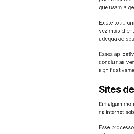
que usam a geo
Existe todo u
vez mais clien
adequa ao seu p
Esses aplicati
concluir as ve
significativam
Sites d
Em algum momen
na internet so
Esse processo