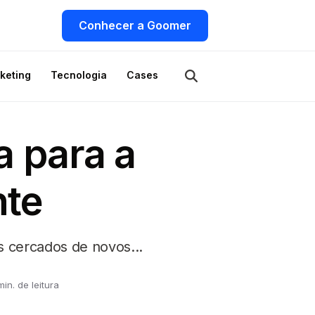
Conhecer a Goomer
keting
Tecnologia
Cases
a para a
nte
s cercados de novos...
min. de leitura