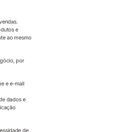
 vendas.
odutos e
ante ao mesmo
gócio, por
e e e-mail
de dados e
nicação
cessidade de