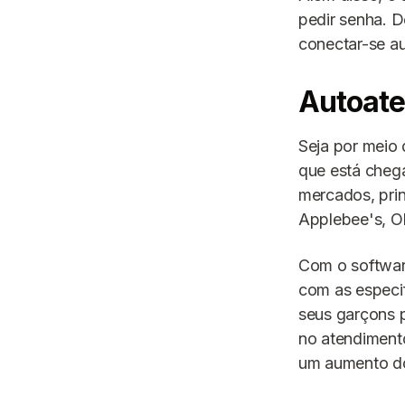
pedir senha. D
conectar-se au
Autoat
Seja por meio
que está chega
mercados, pri
Applebee's, Ol
Com o softwar
com as especif
seus garçons 
no atendiment
um aumento do