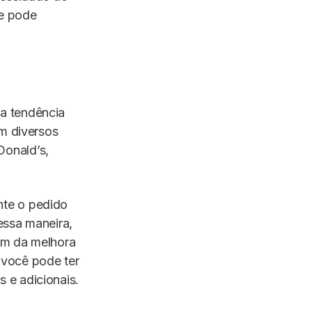
te pode
a tendência
em diversos
Donald’s,
nte o pedido
essa maneira,
ém da melhora
 você pode ter
 e adicionais.