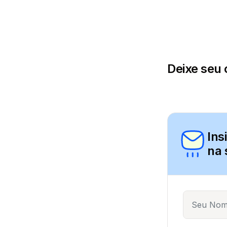
Deixe seu 
Ins
na 
Name