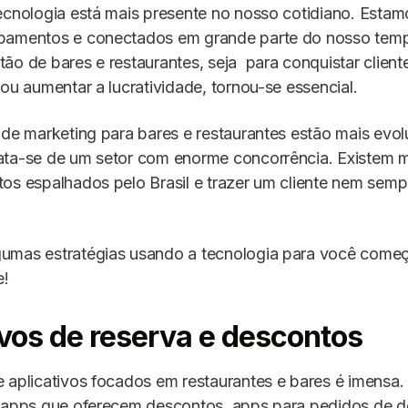
ecnologia está mais presente no nosso cotidiano. Esta
pamentos e conectados em grande parte do nosso temp
ão de bares e restaurantes, seja para conquistar clien
 ou aumentar a lucratividade, tornou-se essencial.
 de marketing para bares e restaurantes estão mais evol
ata-se de um setor com enorme concorrência. Existem m
os espalhados pelo Brasil e trazer um cliente nem sem
umas estratégias usando a tecnologia para você começa
e!
ivos de reserva e descontos
 aplicativos focados em restaurantes e bares é imensa.
 apps que oferecem descontos, apps para pedidos de de