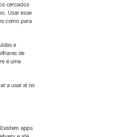
mos cercados
o. Usar esse
tes como para
uídas e
ilhares de
pre é uma
r a usar aí no
 Existem apps
livery e até