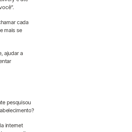
você”.
 chamar cada
ue mais se
, ajudar a
entar
nte pesquisou
tabelecimento?
a internet