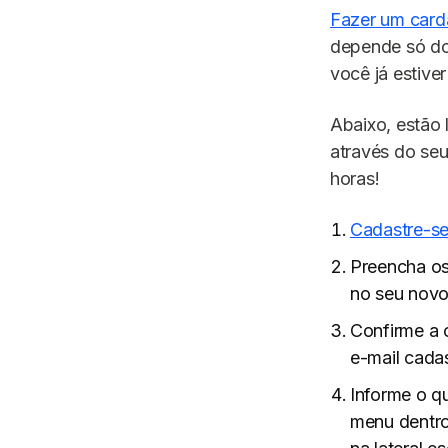
Fazer um cardá
depende só do
você já estive
Abaixo, estão 
através do se
horas!
Cadastre-s
Preencha os 
no seu novo
Confirme a 
e-mail cada
Informe o q
menu dentro