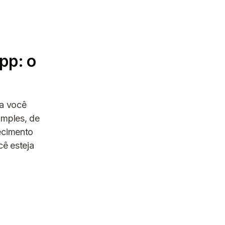
pp: o
 a você
imples, de
lecimento
ê esteja