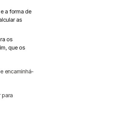
 e a forma de
lcular as
ra os
im, que os
e e encaminhá-
 para