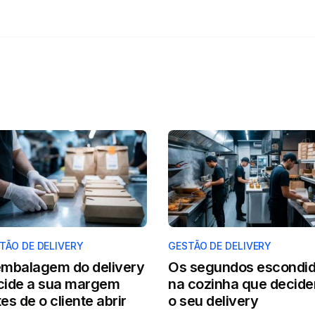
TÃO DE DELIVERY
GESTÃO DE DELIVERY
embalagem do delivery
Os segundos escondi
cide a sua margem
na cozinha que decid
es de o cliente abrir
o seu delivery