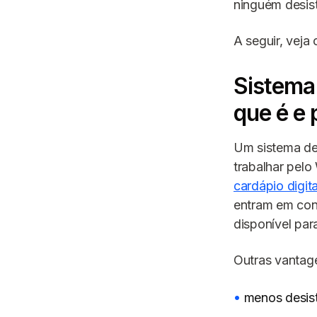
ninguém desist
A seguir, veja
Sistema
que é e 
Um sistema de 
trabalhar pel
cardápio digita
entram em con
disponível pa
Outras vantag
menos desist