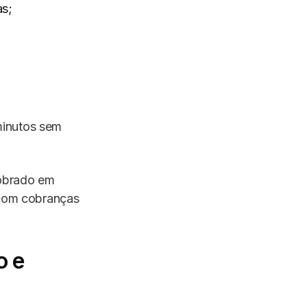
as;
minutos sem
cobrado em
 com cobranças
o e