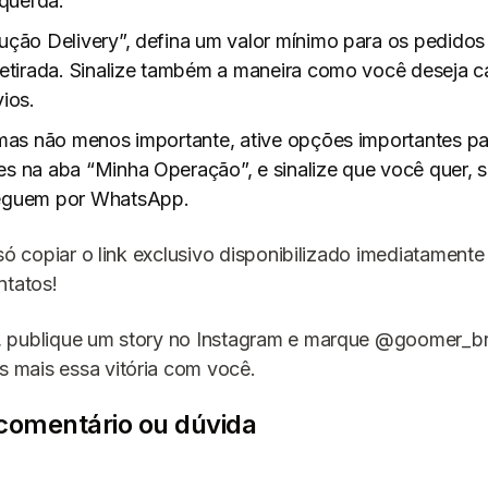
squerda.
ução Delivery”, defina um valor mínimo para os pedidos
retirada. Sinalize também a maneira como você deseja ca
ios.
 mas não menos importante, ative opções importantes pa
s na aba “Minha Operação”, e sinalize que você quer, s
eguem por WhatsApp.
 só copiar o link exclusivo disponibilizado imediatament
ntatos!
 publique um story no Instagram e marque @goomer_br
mais essa vitória com você.
comentário ou dúvida