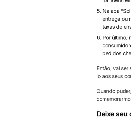
na lateral e
Na aba “Sol
entrega ou 
taxas de env
Por último,
consumidore
pedidos ch
Então, vai ser
lo aos seus co
Quando puder,
comemorarmos 
Deixe seu 