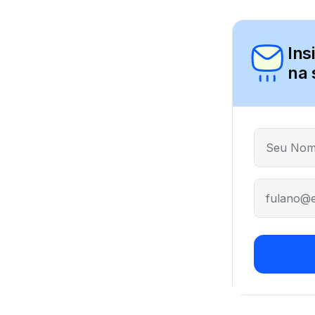
Ins
na 
Name
E-mail