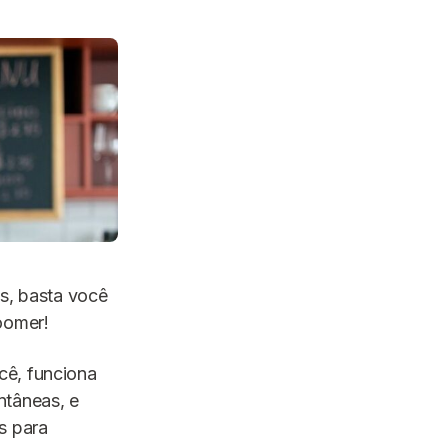
is, basta você
oomer!
cê, funciona
ntâneas, e
s para