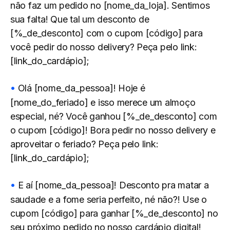
não faz um pedido no [nome_da_loja]. Sentimos
sua falta! Que tal um desconto de
[%_de_desconto] com o cupom [código] para
você pedir do nosso delivery? Peça pelo link:
[link_do_cardápio];
Olá [nome_da_pessoa]! Hoje é
[nome_do_feriado] e isso merece um almoço
especial, né? Você ganhou [%_de_desconto] com
o cupom [código]! Bora pedir no nosso delivery e
aproveitar o feriado? Peça pelo link:
[link_do_cardápio];
E aí [nome_da_pessoa]! Desconto pra matar a
saudade e a fome seria perfeito, né não?! Use o
cupom [código] para ganhar [%_de_desconto] no
seu próximo pedido no nosso cardápio digital!