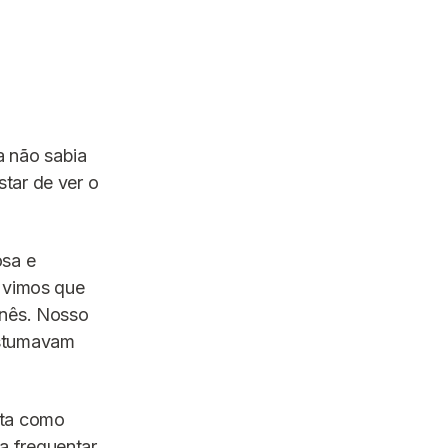
a não sabia
tar de ver o
osa e
, vimos que
onês. Nosso
ostumavam
ista como
a frequentar