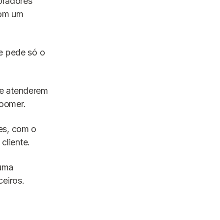
boradores
com um
e pede só o
 e atenderem
Goomer.
es, com o
cliente.
 uma
ceiros.