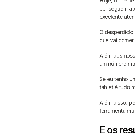
Hoje, o client
conseguem at
excelente ate
O desperdício 
que vai comer.
Além dos noss
um número mai
Se eu tenho um
tablet é tudo m
Além disso, pe
ferramenta mui
E os res