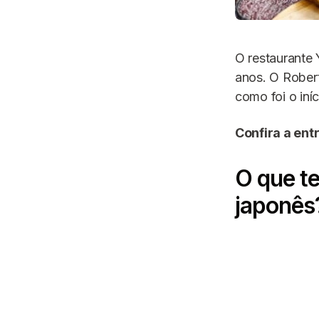
O restaurante 
anos. O Robert
como foi o iníc
Confira a ent
O que t
japonês