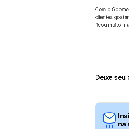
Com o Goomer 
clientes gosta
ficou muito ma
Deixe seu 
Ins
na 