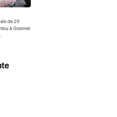
mais de 20
contou à Goomer
.
nte