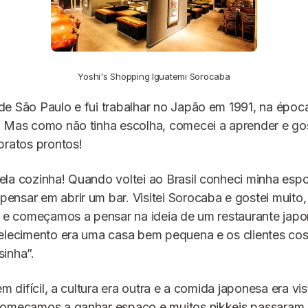
Yoshi's Shopping Iguatemi Sorocaba
 de São Paulo e fui trabalhar no Japão em 1991, na époc
 Mas como não tinha escolha, comecei a aprender e gos
pratos prontos!
la cozinha! Quando voltei ao Brasil conheci minha esp
nsar em abrir um bar. Visitei Sorocaba e gostei muito
l e começamos a pensar na ideia de um restaurante jap
belecimento era uma casa bem pequena e os clientes c
inha”.
em difícil, a cultura era outra e a comida japonesa era v
começamos a ganhar espaço e muitos nikkeis passaram 