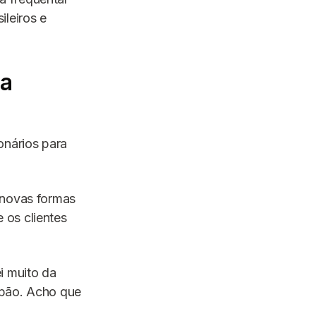
ileiros e
 a
nários para
 novas formas
 os clientes
ei muito da
apão. Acho que