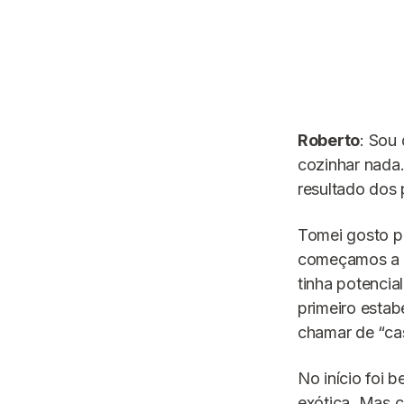
Roberto
: Sou
cozinhar nada.
resultado dos 
Tomei gosto pe
começamos a pe
tinha potencia
primeiro esta
chamar de “cas
No início foi b
exótica. Mas 