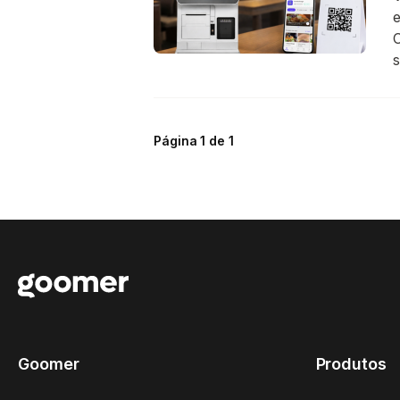
e
C
s
Página 1 de 1
Goomer
Produtos